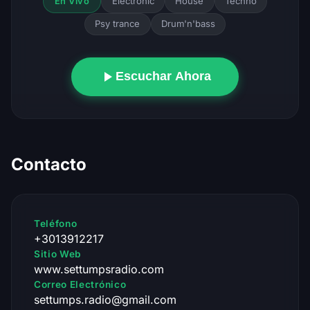
Electronic
House
Techno
En Vivo
Psy trance
Drum'n'bass
Escuchar Ahora
Contacto
Teléfono
+3013912217
Sitio Web
www.settumpsradio.com
Correo Electrónico
settumps.radio@gmail.com