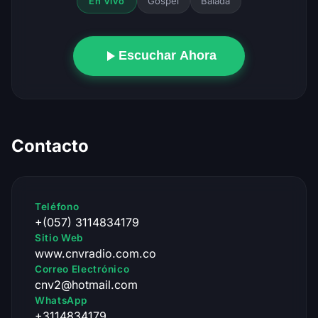
Gospel
Balada
En Vivo
Escuchar Ahora
Contacto
Teléfono
+(057) 3114834179
Sitio Web
www.cnvradio.com.co
Correo Electrónico
cnv2@hotmail.com
WhatsApp
+3114834179