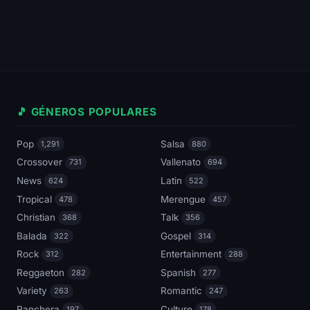
🎵 GÉNEROS POPULARES
Pop
Salsa
1,291
880
Crossover
Vallenato
731
694
News
Latin
624
522
Tropical
Merengue
478
457
Christian
Talk
368
356
Balada
Gospel
322
314
Rock
Entertainment
312
288
Reggaeton
Spanish
282
277
Variety
Romantic
263
247
Ranchera
Culture
197
178