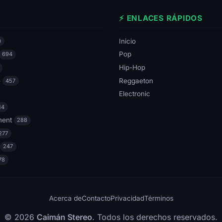
⚡ ENLACES RÁPIDOS
Inicio
0
Pop
694
Hip-Hop
e
Reggaeton
457
Electronic
14
ment
288
277
247
78
Acerca de
Contacto
Privacidad
Términos
© 2026
Caimán Stereo
. Todos los derechos reservados.