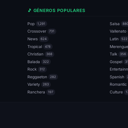
🎵 GÉNEROS POPULARES
Pop
Salsa
1,291
88
Crossover
Vallenato
731
News
Latin
624
522
Tropical
Merengu
478
Christian
Talk
368
356
Balada
Gospel
322
3
Rock
Entertain
312
Reggaeton
Spanish
282
Variety
Romantic
263
Ranchera
Culture
197
1