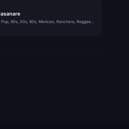
Casanare
Electronic, Rock, Pop, 90s, 00s, 80s, Mexican, Ranchera, Reggaeton, Instrumental, Salsa, Merengue, Tropical, Romantic, Vallenato, Llanera