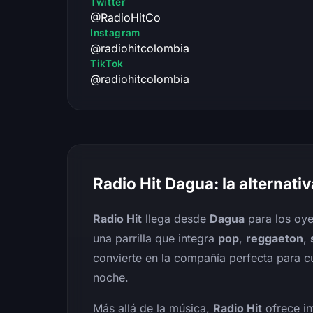
Twitter
@RadioHitCo
Instagram
@radiohitcolombia
TikTok
@radiohitcolombia
Radio Hit Dagua: la alternativ
Radio Hit
llega desde
Dagua
para los oye
una parrilla que integra
pop
,
reggaeton
,
convierte en la compañía perfecta para c
noche.
Más allá de la música,
Radio Hit
ofrece in