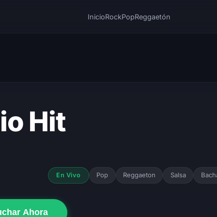
Inicio
Rock
Pop
Reggaetón
io Hit
Pop
Reggaeton
Salsa
Bach
En Vivo
uchar Ahora