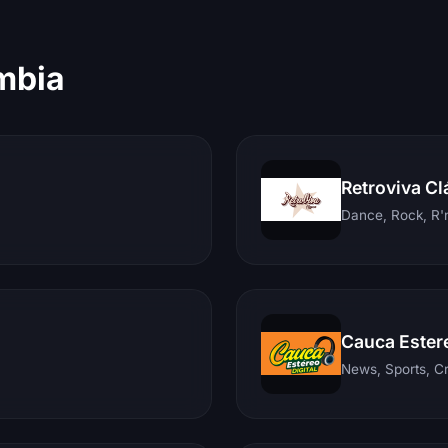
mbia
Retroviva Cl
Dance, Rock, R'n
Cauca Ester
News, Sports, C