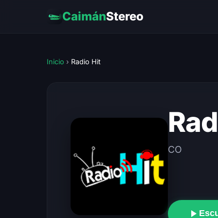
Caimán
Stereo
Inicio
›
Radio Hit
Rad
CO
Esc