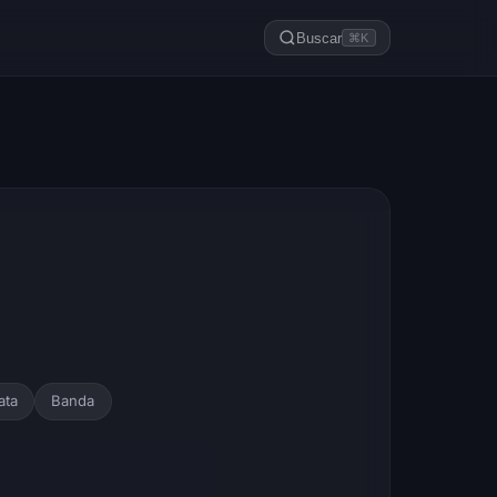
Buscar
⌘K
ata
Banda