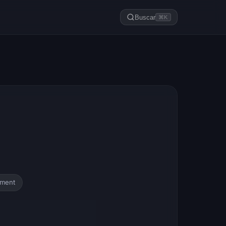
Buscar
⌘K
nment