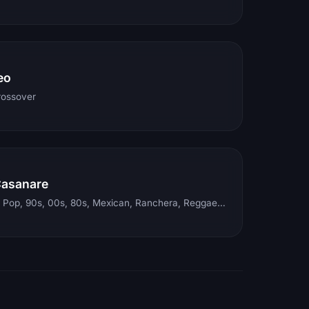
eo
rossover
Casanare
Electronic, Rock, Pop, 90s, 00s, 80s, Mexican, Ranchera, Reggaeton, Instrumental, Salsa, Merengue, Tropical, Romantic, Vallenato, Llanera