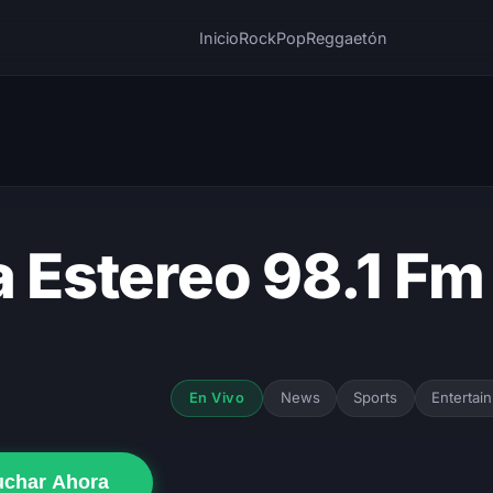
Inicio
Rock
Pop
Reggaetón
a Estereo 98.1 Fm
News
Sports
Entertai
En Vivo
uchar Ahora