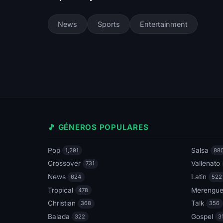
News
Sports
Entertainment
🎵 GÉNEROS POPULARES
Pop
Salsa
1,291
88
Crossover
Vallenato
731
News
Latin
624
522
Tropical
Merengu
478
Christian
Talk
368
356
Balada
Gospel
322
3