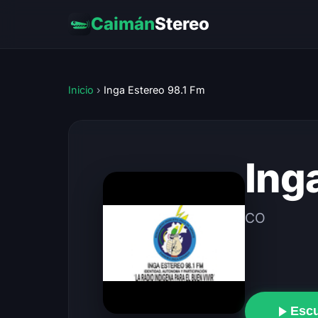
Caimán
Stereo
Inicio
›
Inga Estereo 98.1 Fm
Ing
CO
Esc