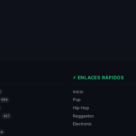
⚡ ENLACES RÁPIDOS
Inicio
0
Pop
694
Hip-Hop
e
Reggaeton
457
Electronic
14