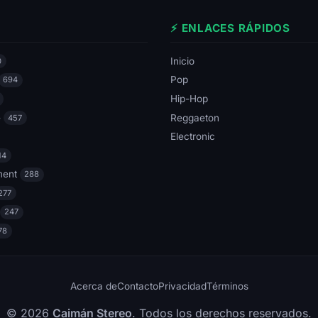
⚡ ENLACES RÁPIDOS
Inicio
0
Pop
694
Hip-Hop
e
Reggaeton
457
Electronic
14
ment
288
277
247
78
Acerca de
Contacto
Privacidad
Términos
© 2026
Caimán Stereo
. Todos los derechos reservados.