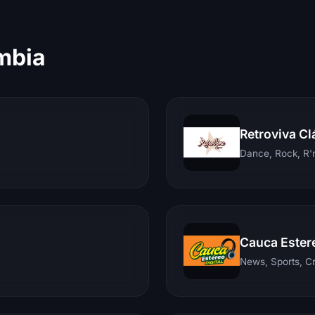
mbia
Retroviva Cl
Dance, Rock, R'n
Cauca Ester
News, Sports, C