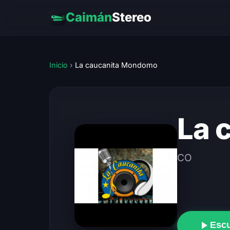
Caimán
Stereo
Inicio
›
La caucanita Mondomo
La 
CO
Esc