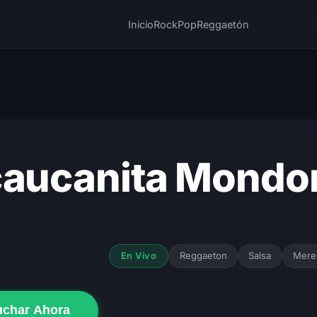
Inicio
Rock
Pop
Reggaetón
caucanita Mond
Reggaeton
Salsa
Mere
En Vivo
uchar Ahora