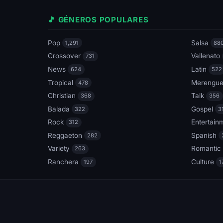
🎵 GÉNEROS POPULARES
Pop
Salsa
1,291
88
Crossover
Vallenato
731
News
Latin
624
522
Tropical
Merengu
478
Christian
Talk
368
356
Balada
Gospel
322
3
Rock
Entertain
312
Reggaeton
Spanish
282
Variety
Romantic
263
Ranchera
Culture
197
1