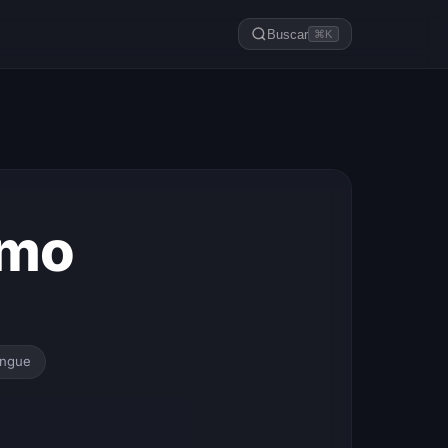
Buscar
⌘K
omo
ngue