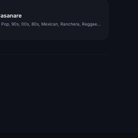
Casanare
Electronic, Rock, Pop, 90s, 00s, 80s, Mexican, Ranchera, Reggaeton, Instrumental, Salsa, Merengue, Tropical, Romantic, Vallenato, Llanera