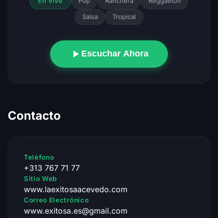
Pop
Ranchera
Reggaeton
En Vivo
Salsa
Tropical
Escuchar Ahora
Contacto
Teléfono
+313 767 71 77
Sitio Web
www.laexitosaacevedo.com
Correo Electrónico
www.exitosa.es@gmail.com