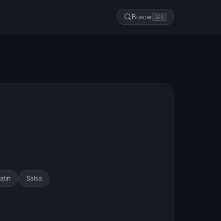
Buscar
⌘K
atin
Salsa