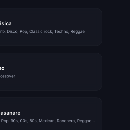
ásica
'b, Disco, Pop, Classic rock, Techno, Reggae
eo
rossover
Casanare
Electronic, Rock, Pop, 90s, 00s, 80s, Mexican, Ranchera, Reggaeton, Instrumental, Salsa, Merengue, Tropical, Romantic, Vallenato, Llanera