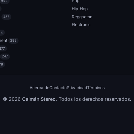
Pop
694
Hip-Hop
e
Reggaeton
457
Electronic
14
ment
288
277
247
78
Acerca de
Contacto
Privacidad
Términos
© 2026
Caimán Stereo
. Todos los derechos reservados.