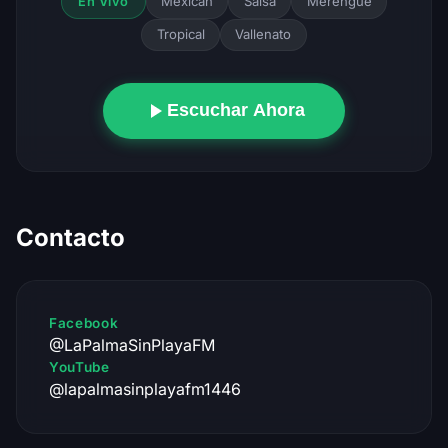
Mexican
Salsa
Merengue
En Vivo
Tropical
Vallenato
Escuchar Ahora
Contacto
Facebook
@LaPalmaSinPlayaFM
YouTube
@lapalmasinplayafm1446