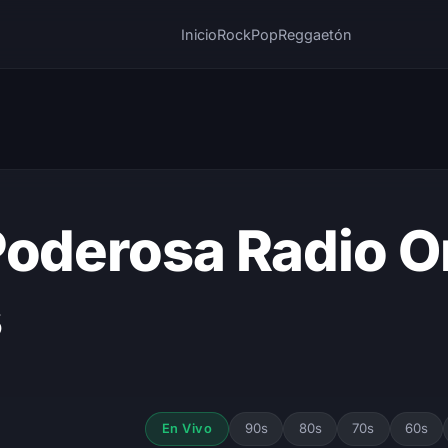
Inicio
Rock
Pop
Reggaetón
Poderosa Radio O
s
90s
80s
70s
60s
En Vivo