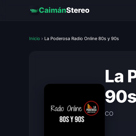
Caimán
Stereo
Inicio
›
La Poderosa Radio Online 80s y 90s
La 
90
CO