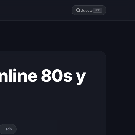
Buscar
⌘K
nline 80s y
Latin