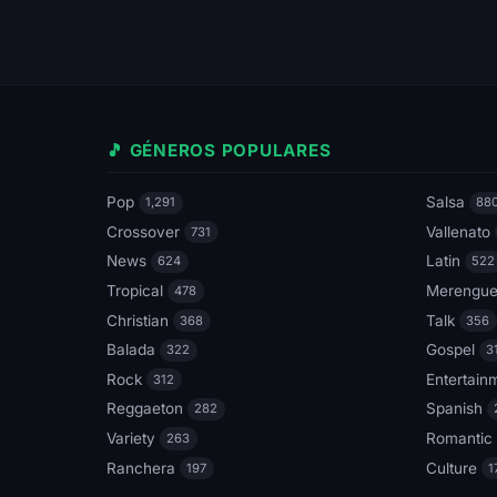
🎵 GÉNEROS POPULARES
Pop
Salsa
1,291
88
Crossover
Vallenato
731
News
Latin
624
522
Tropical
Merengu
478
Christian
Talk
368
356
Balada
Gospel
322
3
Rock
Entertain
312
Reggaeton
Spanish
282
Variety
Romantic
263
Ranchera
Culture
197
1