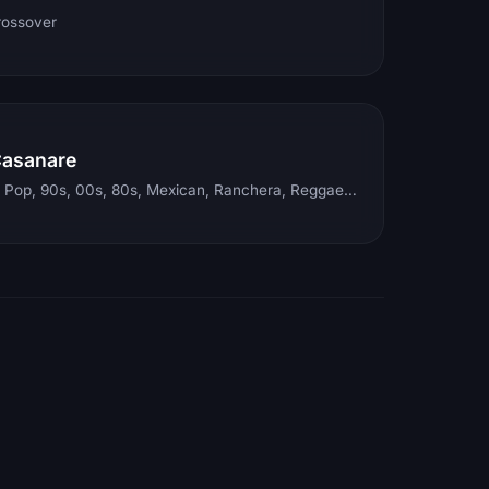
rossover
Casanare
Electronic, Rock, Pop, 90s, 00s, 80s, Mexican, Ranchera, Reggaeton, Instrumental, Salsa, Merengue, Tropical, Romantic, Vallenato, Llanera