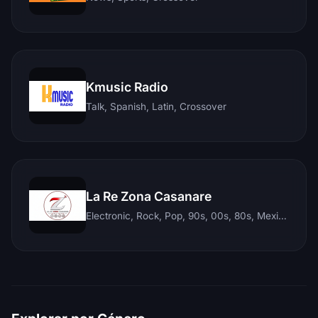
Kmusic Radio
Talk, Spanish, Latin, Crossover
La Re Zona Casanare
Electronic, Rock, Pop, 90s, 00s, 80s, Mexican, Ranchera, Reggaeton, Instrumental, Salsa, Merengue, Tropical, Romantic, Vallenato, Llanera