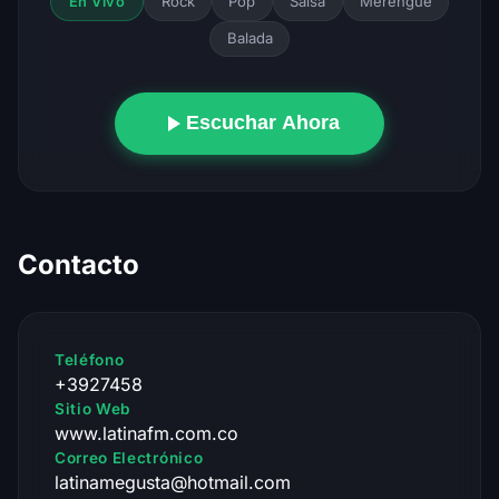
Rock
Pop
Salsa
Merengue
En Vivo
Balada
Escuchar Ahora
Contacto
Teléfono
+3927458
Sitio Web
www.latinafm.com.co
Correo Electrónico
latinamegusta@hotmail.com