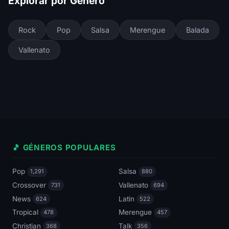
Explorar por Género
Rock
Pop
Salsa
Merengue
Balada
Vallenato
🎵 GÉNEROS POPULARES
Pop
Salsa
1,291
880
Crossover
Vallenato
731
694
News
Latin
624
522
Tropical
Merengue
478
457
Christian
Talk
368
356