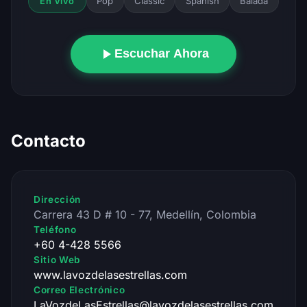
Pop
Classic
Spanish
Balada
En Vivo
Escuchar Ahora
Contacto
Dirección
Carrera 43 D # 10 - 77, Medellín, Colombia
Teléfono
+60 4-428 5566
Sitio Web
www.lavozdelasestrellas.com
Correo Electrónico
LaVozdeLasEstrellas@lavozdelasestrellas.com