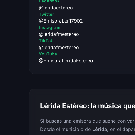
Facebook
@leridaestereo
Twitter
@EmisoraLer17902
Instagram
@leridafmestereo
TikTok
@leridafmestereo
YouTube
@EmisoraLeridaEstereo
Lérida Estéreo
: la música que
Si buscas una emisora que suene con var
Desde el municipio de
Lérida
, en el depa