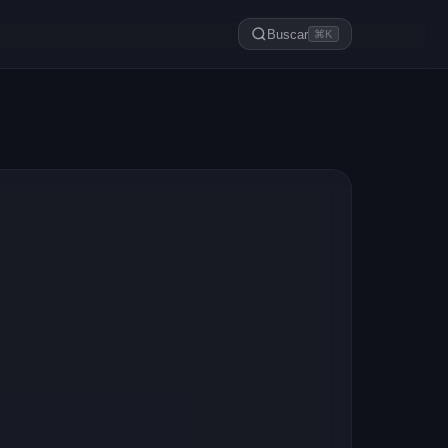
Buscar
⌘K