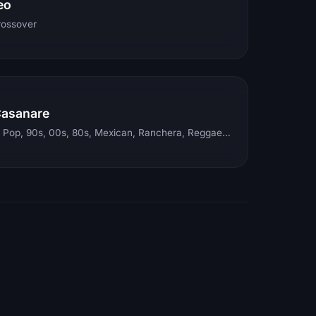
eo
rossover
Casanare
Electronic, Rock, Pop, 90s, 00s, 80s, Mexican, Ranchera, Reggaeton, Instrumental, Salsa, Merengue, Tropical, Romantic, Vallenato, Llanera