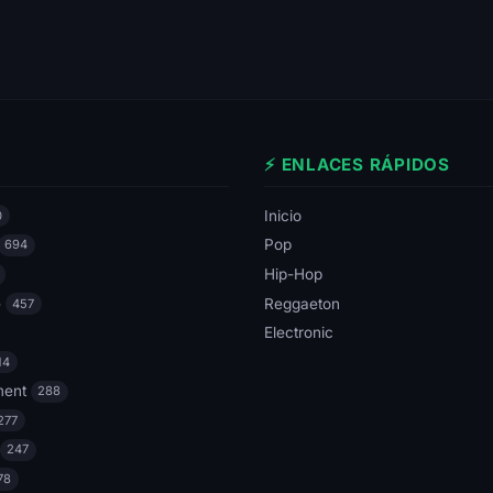
⚡ ENLACES RÁPIDOS
Inicio
0
Pop
694
Hip-Hop
e
Reggaeton
457
Electronic
14
ment
288
277
247
78