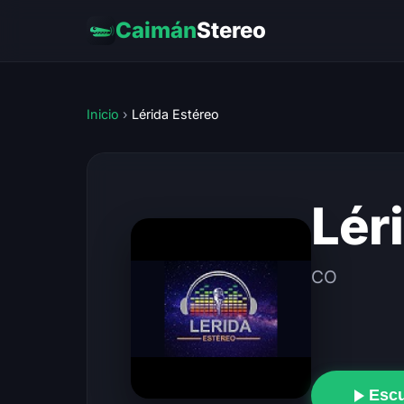
Caimán
Stereo
Inicio
›
Lérida Estéreo
Lér
CO
Esc