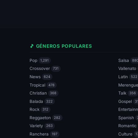
🎵 GÉNEROS POPULARES
Pop
Salsa
1,291
88
Crossover
Vallenato
731
News
Latin
624
522
Tropical
Merengu
478
Christian
Talk
368
356
Balada
Gospel
322
3
Rock
Entertain
312
Reggaeton
Spanish
282
Variety
Romantic
263
Ranchera
Culture
197
1