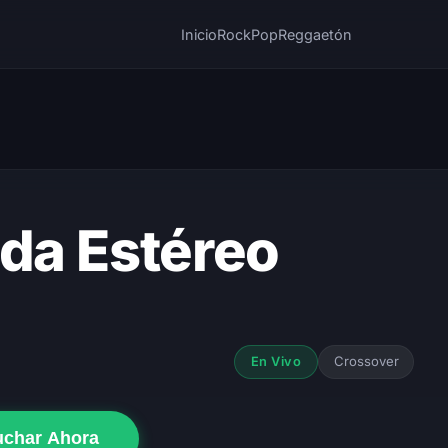
Inicio
Rock
Pop
Reggaetón
ida Estéreo
Crossover
En Vivo
uchar Ahora