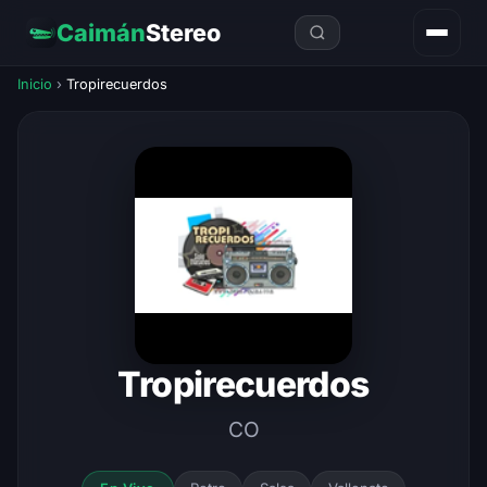
Caimán
Stereo
Inicio
›
Tropirecuerdos
Tropirecuerdos
CO