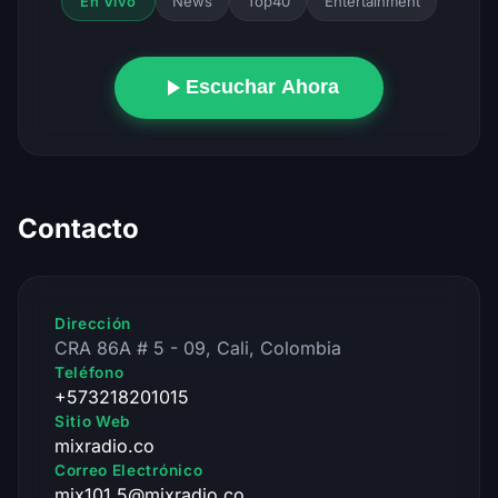
News
Top40
Entertainment
En Vivo
Escuchar Ahora
Contacto
Dirección
CRA 86A # 5 - 09, Cali, Colombia
Teléfono
+573218201015
Sitio Web
mixradio.co
Correo Electrónico
mix101.5@mixradio.co