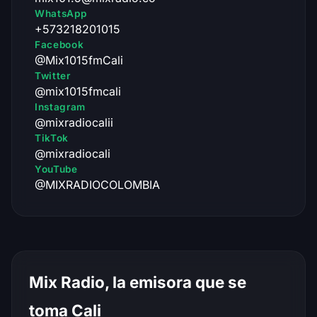
WhatsApp
+573218201015
Facebook
@Mix1015fmCali
Twitter
@mix1015fmcali
Instagram
@mixradiocalii
TikTok
@mixradiocali
YouTube
@MIXRADIOCOLOMBIA
Mix Radio, la emisora que se
toma Cali