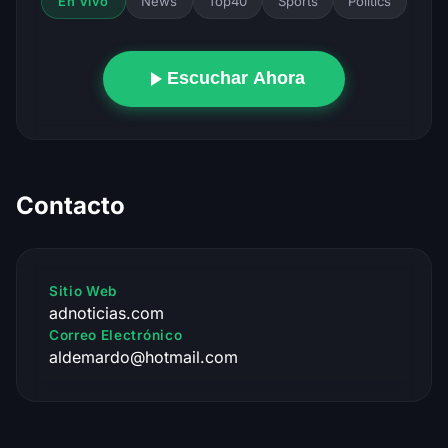
News
Top40
Sports
Politics
En Vivo
Escuchar Ahora
Contacto
Sitio Web
adnoticias.com
Correo Electrónico
aldemardo@hotmail.com