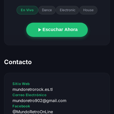
Dance
Electronic
House
En Vivo
Escuchar Ahora
Contacto
Sitio Web
mundoretrorock.es.tl
Correo Electrónico
mundoretro902@gmail.com
Facebook
@MundoRetroOnLine