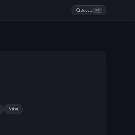
Buscar
⌘K
Salsa