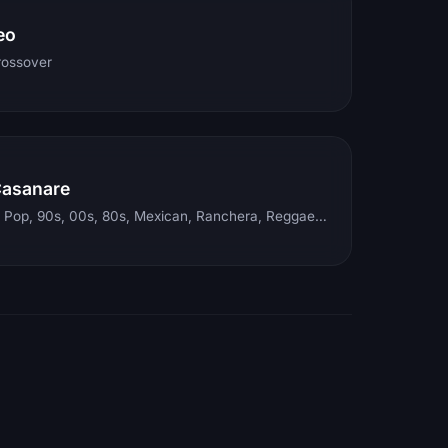
eo
rossover
Casanare
Electronic, Rock, Pop, 90s, 00s, 80s, Mexican, Ranchera, Reggaeton, Instrumental, Salsa, Merengue, Tropical, Romantic, Vallenato, Llanera