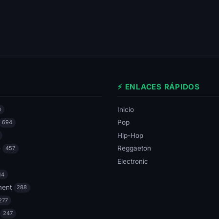
⚡ ENLACES RÁPIDOS
Inicio
0
Pop
694
Hip-Hop
e
Reggaeton
457
Electronic
14
ment
288
277
247