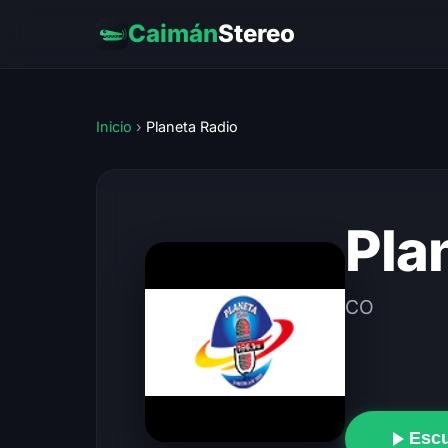
Caimán
Stereo
Inicio
›
Planeta Radio
Pla
CO
Esc