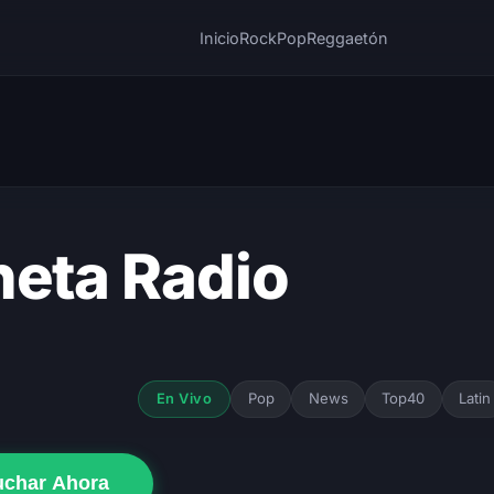
Inicio
Rock
Pop
Reggaetón
neta Radio
Pop
News
Top40
Latin
En Vivo
uchar Ahora