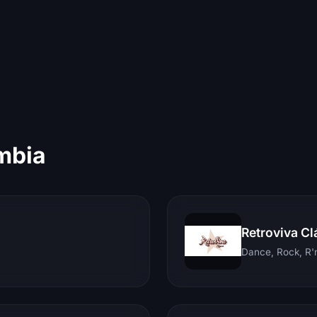
mbia
Retroviva Cl
Dance, Rock, R'n