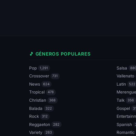
🎵 GÉNEROS POPULARES
Pop
Salsa
1,291
88
Crossover
Vallenato
731
News
Latin
624
522
Tropical
Merengu
478
Christian
Talk
368
356
Balada
Gospel
322
3
Rock
Entertain
312
Reggaeton
Spanish
282
Variety
Romantic
263