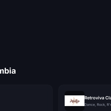
mbia
Retroviva Cl
Dance, Rock, R'n