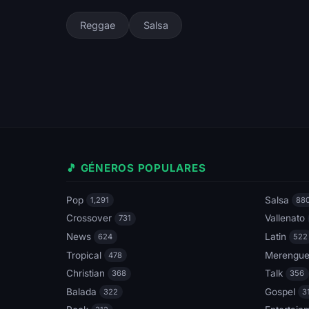
Reggae
Salsa
🎵 GÉNEROS POPULARES
Pop
Salsa
1,291
88
Crossover
Vallenato
731
News
Latin
624
522
Tropical
Merengu
478
Christian
Talk
368
356
Balada
Gospel
322
3