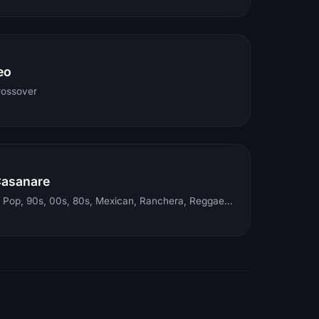
eo
rossover
Casanare
Electronic, Rock, Pop, 90s, 00s, 80s, Mexican, Ranchera, Reggaeton, Instrumental, Salsa, Merengue, Tropical, Romantic, Vallenato, Llanera