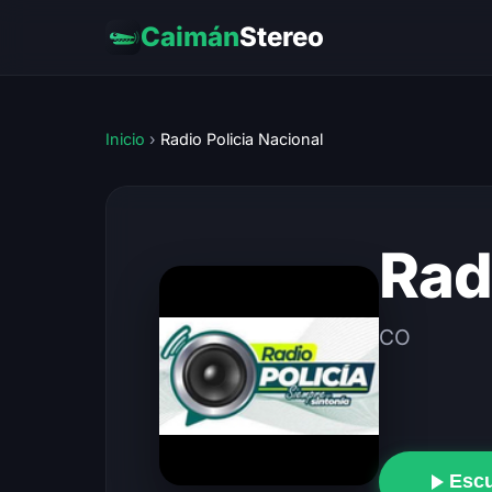
Caimán
Stereo
Inicio
›
Radio Policia Nacional
Rad
CO
Esc