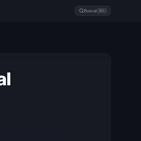
Buscar
⌘K
al