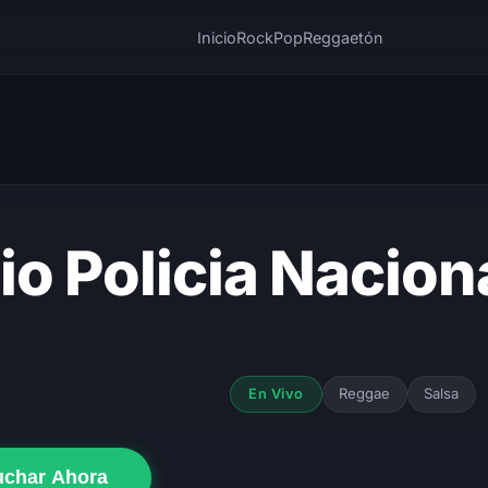
Inicio
Rock
Pop
Reggaetón
io Policia Nacion
Reggae
Salsa
En Vivo
uchar Ahora