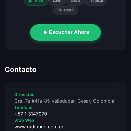
Latin
Salsa
Tropical
En Vivo
Vallenato
Escuchar Ahora
Contacto
Dirección
Cra. 7a #41a-85 Valledupar, Cesar, Colombia
Teléfono
+57 1 3147070
Sitio Web
www.radiouno.com.co