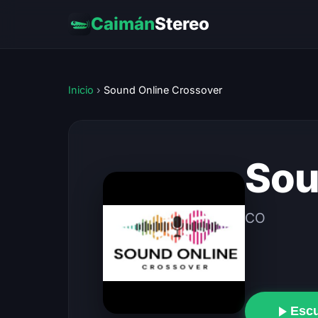
Caimán
Stereo
Inicio
›
Sound Online Crossover
Sou
CO
Esc