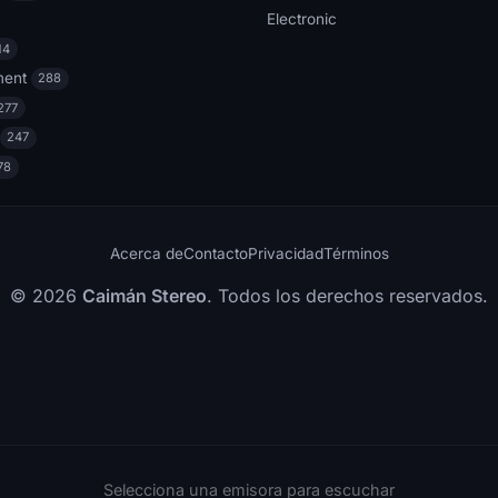
Electronic
14
ment
288
277
247
78
Acerca de
Contacto
Privacidad
Términos
© 2026
Caimán Stereo
. Todos los derechos reservados.
Selecciona una emisora para escuchar