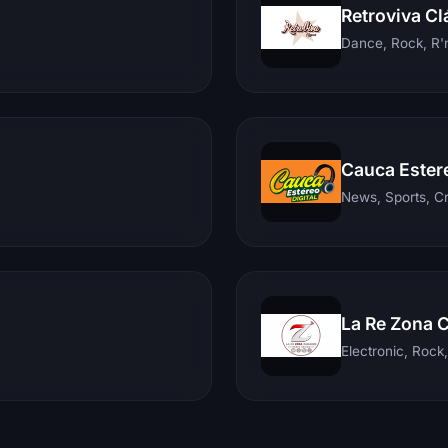
Retroviva Cl
Dance, Rock, R'n
Cauca Ester
News, Sports, C
La Re Zona 