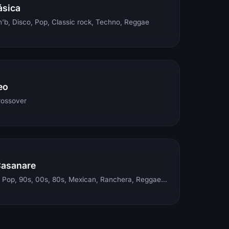
ásica
'b, Disco, Pop, Classic rock, Techno, Reggae
eo
rossover
Casanare
Electronic, Rock, Pop, 90s, 00s, 80s, Mexican, Ranchera, Reggaeton, Instrumental, Salsa, Merengue, Tropical, Romantic, Vallenato, Llanera