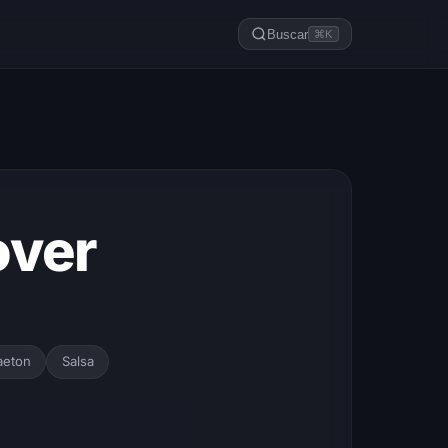
Buscar
⌘K
over
aeton
Salsa