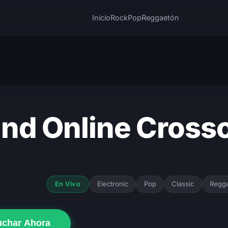
Inicio
Rock
Pop
Reggaetón
nd Online Cross
Electronic
Pop
Classic
Regg
En Vivo
uchar Ahora