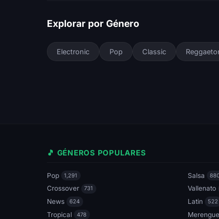
Explorar por Género
Electronic
Pop
Classic
Reggaeto
🎵 GÉNEROS POPULARES
Pop
Salsa
1,291
88
Crossover
Vallenato
731
News
Latin
624
522
Tropical
Merengu
478