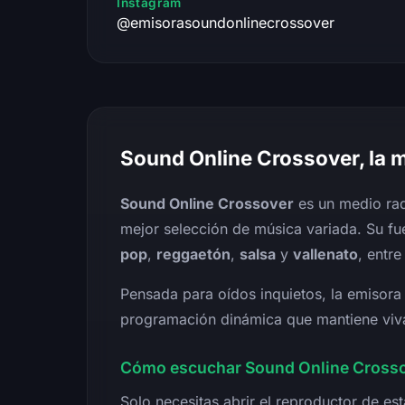
Instagram
@emisorasoundonlinecrossover
Sound Online Crossover, la 
Sound Online Crossover
es un medio rad
mejor selección de música variada. Su fue
pop
,
reggaetón
,
salsa
y
vallenato
, entre
Pensada para oídos inquietos, la emisor
programación dinámica que mantiene viva 
Cómo escuchar Sound Online Crosso
Solo necesitas abrir el reproductor de e