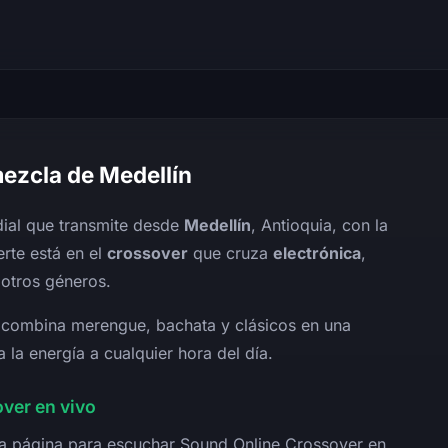
mezcla de Medellín
ial que transmite desde
Medellín
, Antioquia, con la
rte está en el
crossover
que cruza
electrónica
,
 otros géneros.
a combina merengue, bachata y clásicos en una
la energía a cualquier hora del día.
ver en vivo
sta página para escuchar Sound Online Crossover en