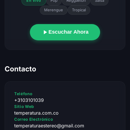
Pop
Reggaeton
Salsa
En Vivo
Merengue
Tropical
Escuchar Ahora
Contacto
Teléfono
+3103101039
Sitio Web
temperatura.com.co
Correo Electrónico
temperaturaestereo@gmail.com