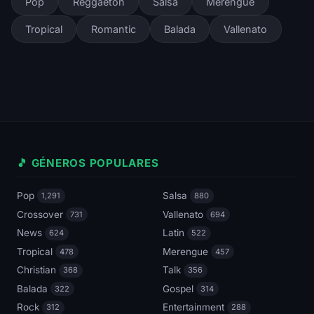
Pop
Reggaeton
Salsa
Merengue
Tropical
Romantic
Balada
Vallenato
🎵 GÉNEROS POPULARES
Pop
Salsa
1,291
880
Crossover
Vallenato
731
694
News
Latin
624
522
Tropical
Merengue
478
457
Christian
Talk
368
356
Balada
Gospel
322
314
Rock
Entertainment
312
288