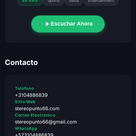
Sports
Salsa
Entertainment
En Vivo
Escuchar Ahora
Contacto
Teléfono
+3104886839
Sitio Web
stereopunto66.com
Correo Electrónico
stereopunto66@gmail.com
WhatsApp
+573104886839