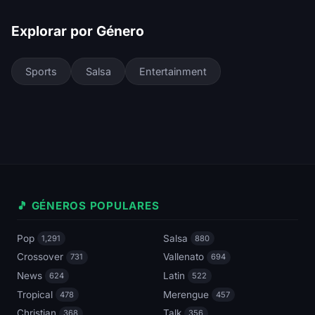
Explorar por Género
Sports
Salsa
Entertainment
🎵 GÉNEROS POPULARES
Pop
Salsa
1,291
880
Crossover
Vallenato
731
694
News
Latin
624
522
Tropical
Merengue
478
457
Christian
Talk
368
356