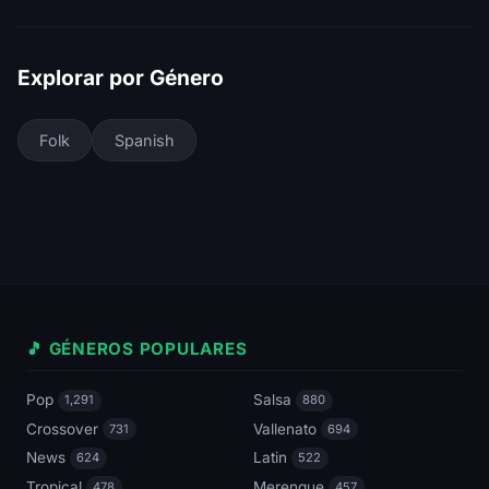
Explorar por Género
Folk
Spanish
🎵 GÉNEROS POPULARES
Pop
Salsa
1,291
880
Crossover
Vallenato
731
694
News
Latin
624
522
Tropical
Merengue
478
457