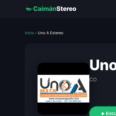
Caimán
Stereo
Inicio
›
Uno A Estereo
Uno
CO
Esc