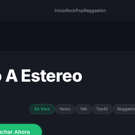
Inicio
Rock
Pop
Reggaetón
 A Estereo
News
Talk
Top40
Reggaet
En Vivo
uchar Ahora