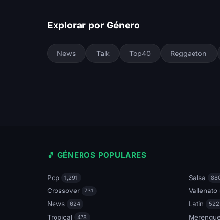
Explorar por Género
News
Talk
Top40
Reggaeton
🎵 GÉNEROS POPULARES
Pop
Salsa
1,291
88
Crossover
Vallenato
731
News
Latin
624
522
Tropical
Merengu
478