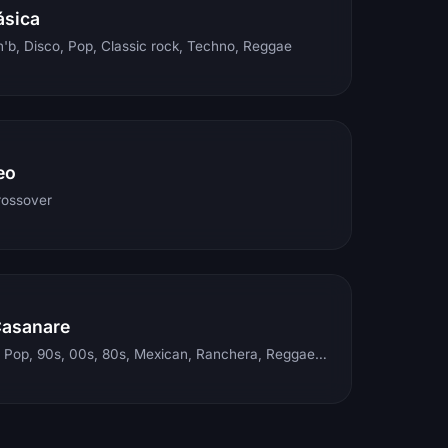
ásica
'b, Disco, Pop, Classic rock, Techno, Reggae
eo
rossover
Casanare
Electronic, Rock, Pop, 90s, 00s, 80s, Mexican, Ranchera, Reggaeton, Instrumental, Salsa, Merengue, Tropical, Romantic, Vallenato, Llanera