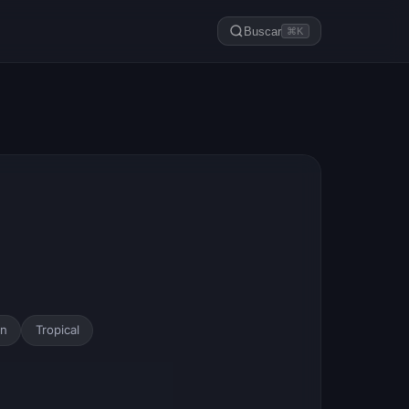
Buscar
⌘K
on
Tropical