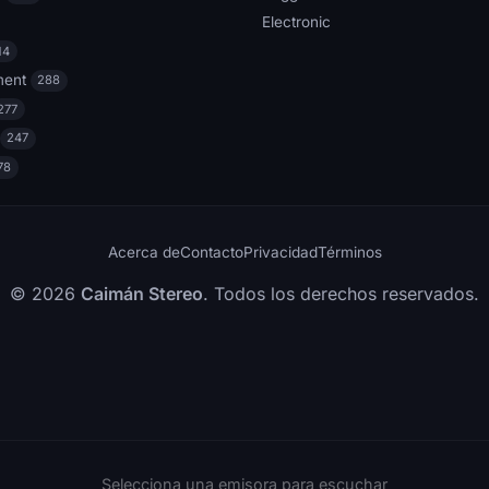
Electronic
14
ment
288
277
247
78
Acerca de
Contacto
Privacidad
Términos
© 2026
Caimán Stereo
. Todos los derechos reservados.
Selecciona una emisora para escuchar