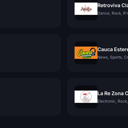
Retroviva Cl
Dance, Rock, R'n
Cauca Ester
News, Sports, C
La Re Zona 