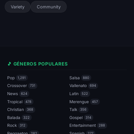
Variety
Community
🎵 GÉNEROS POPULARES
Pop
Salsa
1,291
880
Crossover
Vallenato
731
694
News
Latin
624
522
Tropical
Merengue
478
457
Christian
Talk
368
356
Balada
Gospel
322
314
Rock
Entertainment
312
288
Reggaeton
Spanish
282
277