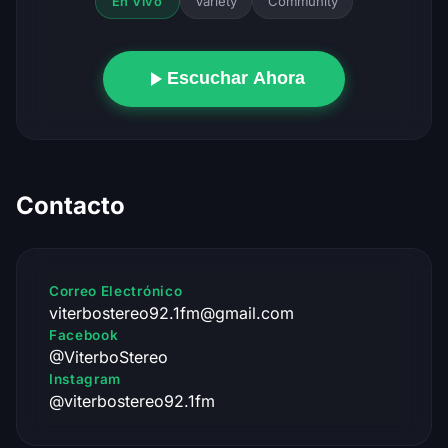
Variety
Community
En Vivo
Escuchar Ahora
Contacto
Correo Electrónico
viterbostereo92.1fm@gmail.com
Facebook
@ViterboStereo
Instagram
@viterbostereo92.1fm