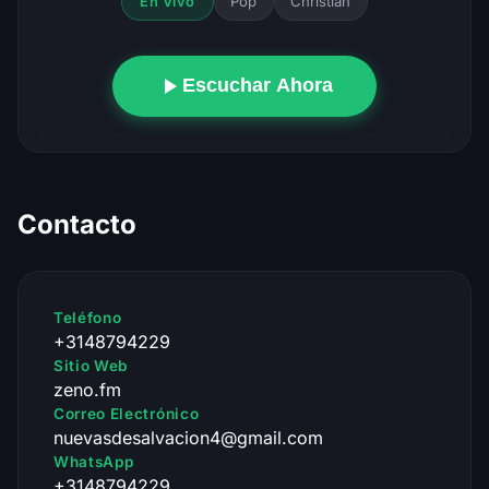
Pop
Christian
En Vivo
Escuchar Ahora
Contacto
Teléfono
+3148794229
Sitio Web
zeno.fm
Correo Electrónico
nuevasdesalvacion4@gmail.com
WhatsApp
+3148794229