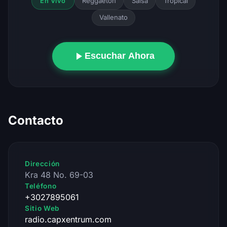
Reggaeton
Salsa
Tropical
En Vivo
Vallenato
Escuchar Ahora
Contacto
Dirección
Kra 48 No. 69-03
Teléfono
+3027895061
Sitio Web
radio.capxentrum.com