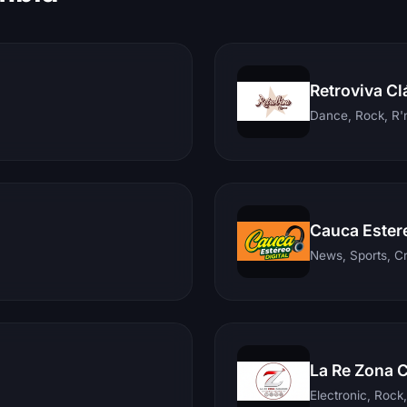
Retroviva Cl
Dance, Rock, R'n
Cauca Ester
News, Sports, C
La Re Zona 