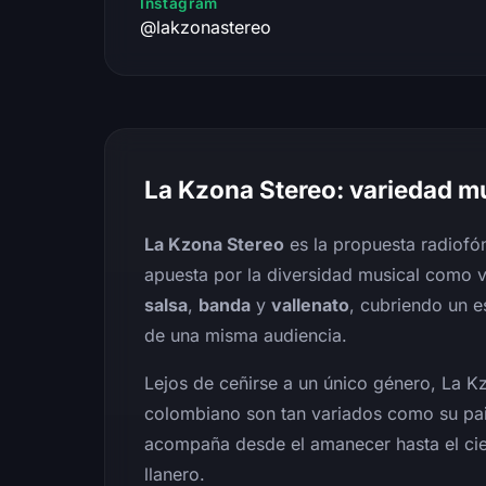
Instagram
@lakzonastereo
La Kzona Stereo: variedad mu
La Kzona Stereo
es la propuesta radiofó
apuesta por la diversidad musical como va
salsa
,
banda
y
vallenato
, cubriendo un e
de una misma audiencia.
Lejos de ceñirse a un único género, La K
colombiano son tan variados como su pai
acompaña desde el amanecer hasta el cier
llanero.