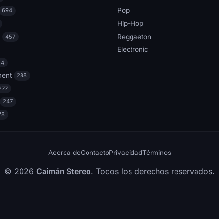
Pop
694
Hip-Hop
e
Reggaeton
457
Electronic
14
ment
288
277
247
78
Acerca de
Contacto
Privacidad
Términos
© 2026
Caimán Stereo
. Todos los derechos reservados.