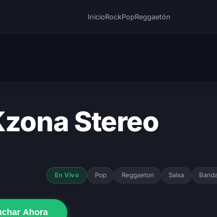
Inicio
Rock
Pop
Reggaetón
Kzona Stereo
Pop
Reggaeton
Salsa
Band
En Vivo
uchar Ahora