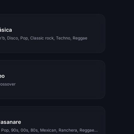
ásica
'b, Disco, Pop, Classic rock, Techno, Reggae
eo
rossover
Casanare
Electronic, Rock, Pop, 90s, 00s, 80s, Mexican, Ranchera, Reggaeton, Instrumental, Salsa, Merengue, Tropical, Romantic, Vallenato, Llanera