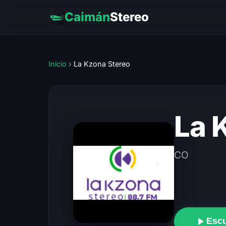
Caimán
Stereo
Inicio
›
La Kzona Stereo
La 
CO
Esc