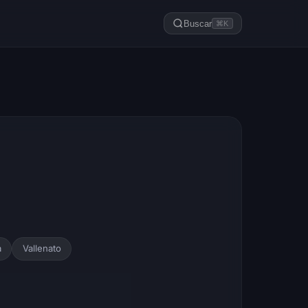
Buscar
⌘K
a
Vallenato